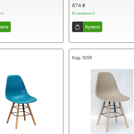
874 ₴
ті
В наявності
пити
Купити
1
9159