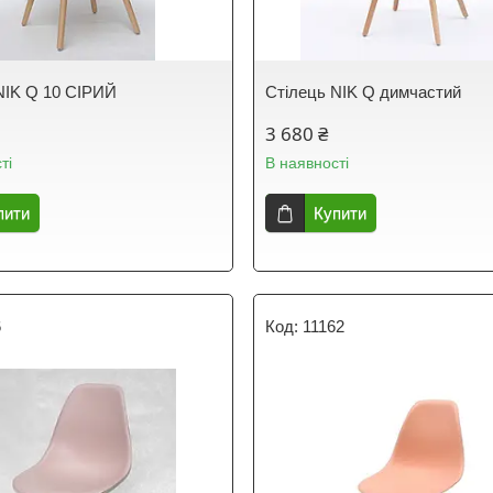
NIK Q 10 СІРИЙ
Стілець NIK Q димчастий
3 680 ₴
ті
В наявності
пити
Купити
6
11162