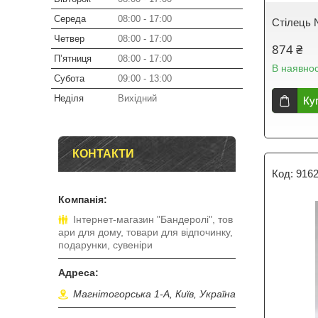
Середа
08:00
17:00
Стілець
Четвер
08:00
17:00
874 ₴
Пʼятниця
08:00
17:00
В наявнос
Субота
09:00
13:00
Неділя
Вихідний
Ку
КОНТАКТИ
916
Інтернет-магазин "Бандеролі", тов
ари для дому, товари для відпочинку,
подарунки, сувеніри
Магнітогорська 1-А, Київ, Україна