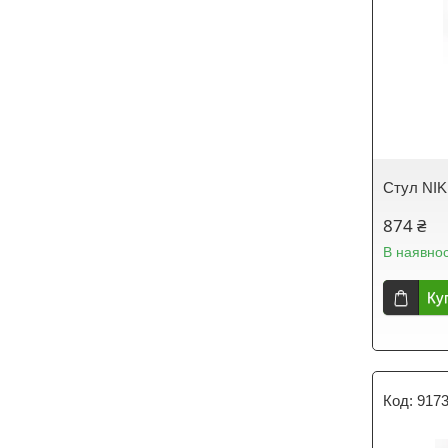
Стул NI
874 ₴
В наявнос
Ку
917