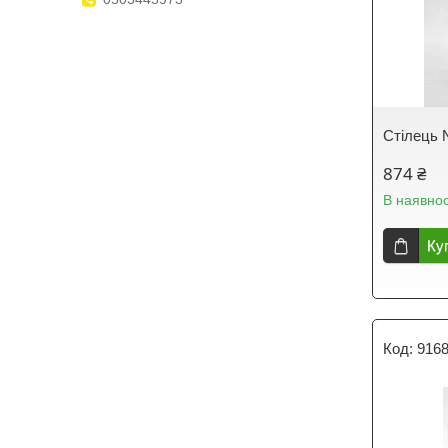
Стілець
874 ₴
В наявнос
Ку
916