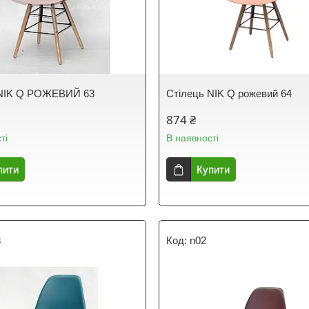
 NIK Q РОЖЕВИЙ 63
Стілець NIK Q рожевий 64
874 ₴
ті
В наявності
пити
Купити
8
n02