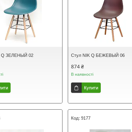
K Q ЗЕЛЕНЫЙ 02
Стул NIK Q БЕЖЕВЫЙ 06
874 ₴
ті
В наявності
пити
Купити
3
9177