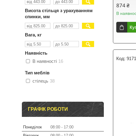
874 ₴
Висота стільця з урахуванням
В наявнос
спинки, мм
Ку
Вага, кг
Наявність
917
В наявності
16
Тип меблів
стілець
38
ГРАФІК РОБОТИ
Понеділок
08:00
17:00
Вівторок
08:00
17:00