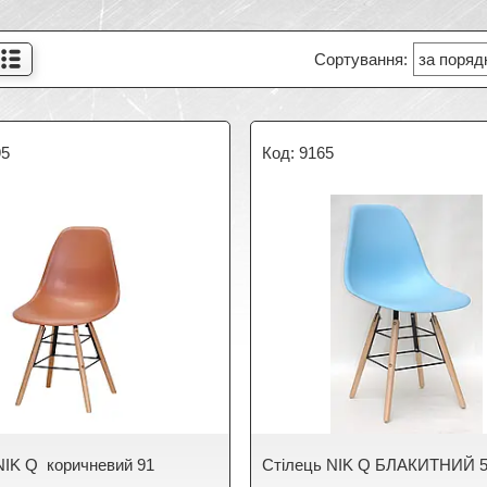
95
9165
NIK Q коричневий 91
Стілець NIK Q БЛАКИТНИЙ 