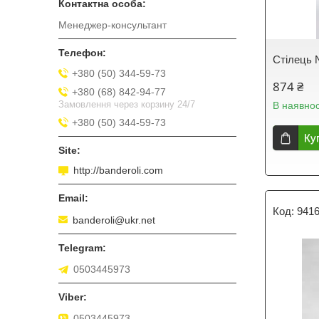
Менеджер-консультант
Стілець 
+380 (50) 344-59-73
874 ₴
+380 (68) 842-94-77
Замовлення через корзину 24/7
В наявнос
+380 (50) 344-59-73
Ку
http://banderoli.com
941
banderoli@ukr.net
0503445973
0503445973