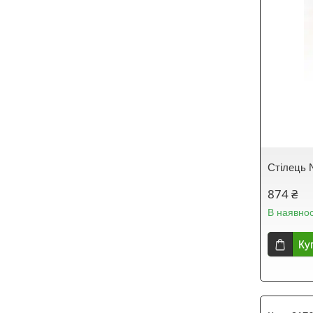
Стілець
874 ₴
В наявнос
Ку