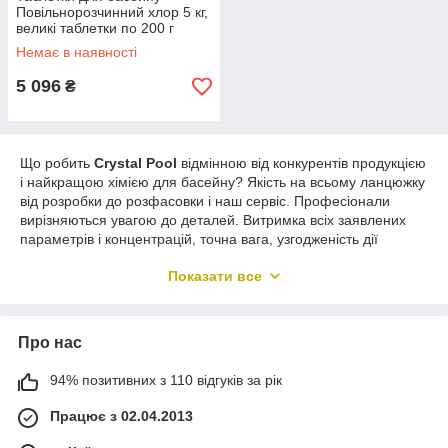
Повільнорозчинний хлор 5 кг,
великі таблетки по 200 г
Crystal Pool
Немає в наявності
5 096
₴
Що робить
Crystal Pool
відмінною від конкурентів продукцією
і найкращою хімією для басейну? Якість на всьому ланцюжку
від розробки до розфасовки і наш сервіс. Професіонали
вирізняються увагою до деталей. Витримка всіх заявлених
параметрів і концентрацій, точна вага, узгодженість дії
препаратів у всьому асортименті. Постійна наявність товару
Показати все
на складі. Відвантаження в повному обсязі і в заявлений
термін, доставка в бездоганному товарному вигляді. Хімія
для басейну
Crystal Pool
розроблена в провідних світових
лабораторіях і виготовлена на підприємстві відомого
Про нас
австрійського концерну Steinbach
(www.steinbach.at)
, який
виробляє професійні препарати для догляду за водою і
94% позитивних з 110 відгуків за рік
засоби для обробки води. Хімія для басейнів виробляється
під кількома торговими марками та для різних каналів
Працює з 02.04.2013
дистрибуції вже впродовж понад 80 років.