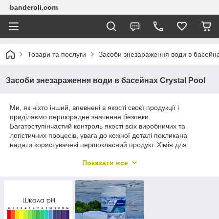
banderoli.com
Товари та послуги
Засоби знезараження води в басейнах
Засоби знезараження води в басейнах Crystal Pool
Ми, як ніхто інший, впевнені в якості своєї продукції і
приділяємо першорядне значення безпеки.
Багатоступінчастий контроль якості всіх виробничих та
логістичних процесів, увага до кожної деталі покликана
надати користувачеві першокласний продукт. Хімія для
басейну CrystalPool проходить регулярну перевірку у
Показати все
державних лабораторіях контролю якості на відповідність
стандартам ЄС та України. Кожен поважаючий себе виробник
зобов'язаний мати у своєму портфелі Протоколи
лабораторних випробувань продукції та висновків
Держспоживслужби (Державна служба України з питань
безпеки харчових продуктів та захисту споживачів). Хімія для