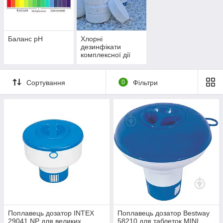
басейнів ОБОВ'ЯЗКА супроводжуватиметься Санітарним
висновком («Висновок державної санітарно-епідеміологічної
експертизи», «Висновок СЕС»). Не ризикуйте своїм
здоров'ям. Купуйте перевірену сертифіковану хімію для
басейнів від виробників з репутацією.
Баланс pH
Хлорні
дезинфікати
комплексної дії
Сортування
0
Фільтри
Поплавець дозатор INTEX
Поплавець дозатор Bestway
29041 NP для великих
58210 для таблеток MINI