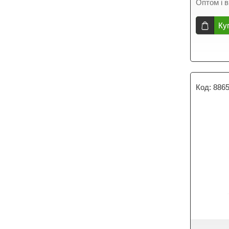
Оптом і в
Ку
886