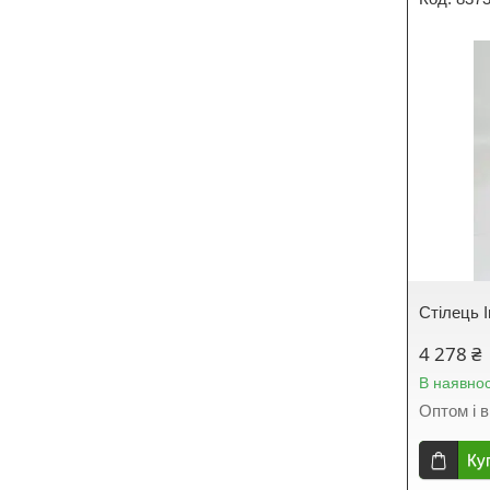
Стілець I
4 278 ₴
В наявнос
Оптом і в
Ку