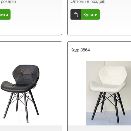
 роздріб
Оптом і в роздріб
пити
Купити
5
8864