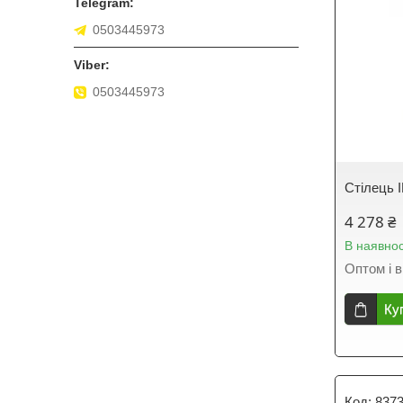
0503445973
0503445973
Стілець
4 278 ₴
В наявнос
Оптом і в
Ку
837