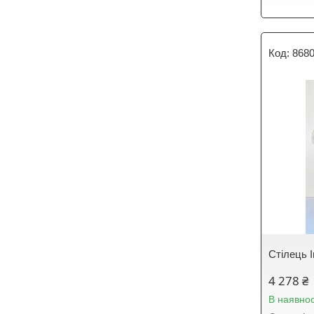
868
Стілець 
4 278 ₴
В наявнос