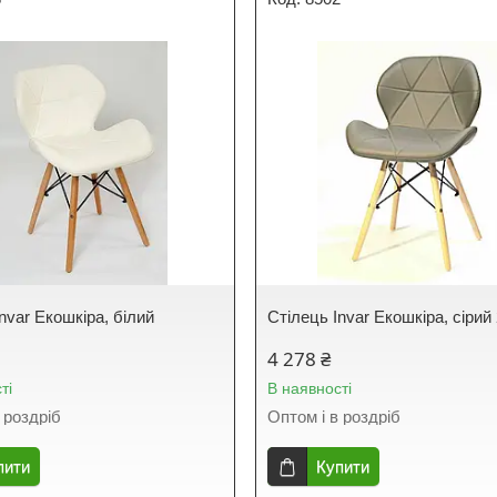
nvar Екошкіра, білий
Стілець Invar Екошкіра, сірий
4 278 ₴
ті
В наявності
 роздріб
Оптом і в роздріб
пити
Купити