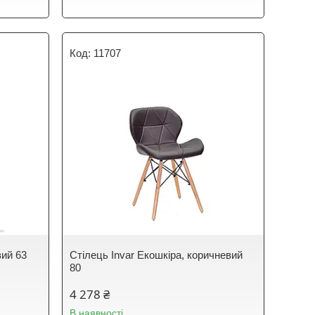
11707
вий 63
Стілець Invar Екошкіра, коричневий
80
4 278 ₴
В наявності