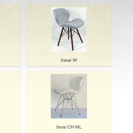
Inwar W
Invar CH-ML