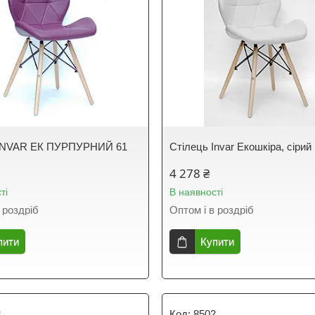
 INVAR ЕК ПУРПУРНИЙ 61
Стілець Invar Екошкіра, сірий
4 278 ₴
ті
В наявності
 роздріб
Оптом і в роздріб
пити
Купити
3
8502