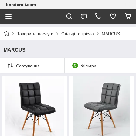
banderoli.com
Товари та послуги
Стільці та крісла
MARCUS
MARCUS
Сортування
0
Фільтри