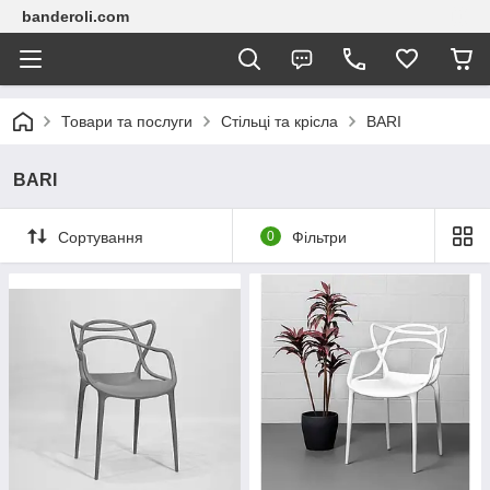
banderoli.com
Товари та послуги
Стільці та крісла
BARI
BARI
Сортування
0
Фільтри