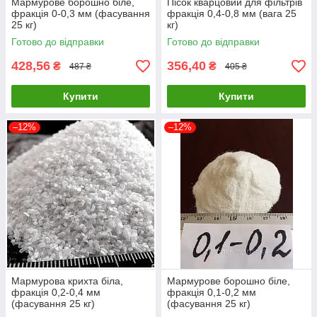
Мармурове борошно біле,
Пісок кварцовий для фільтрів
фракція 0-0,3 мм (фасування
фракція 0,4-0,8 мм (вага 25
25 кг)
кг)
Готово до відправки
Готово до відправки
428,56
356,40
₴
₴
487 ₴
405 ₴
Купити
Купити
–12%
–12%
Мармурова крихта біла,
Мармурове борошно біле,
фракція 0,2-0,4 мм
фракція 0,1-0,2 мм
(фасування 25 кг)
(фасування 25 кг)