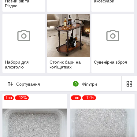
Новий рік та
аксесуари
Різдво
Набори для
Столик бари на
Сувенірна зброя
алкоголю
коліщатках
Сортування
0
Фільтри
Топ
–12%
Топ
–12%