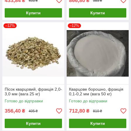
433,84
866,80
₴
₴
493 ₴
985 ₴
Купити
Купити
–12%
–12%
Пісок кварцовий, фракція 2,0-
Кварцове борошно, фракція
3,0 мм (вага 25 кг)
0,1-0,2 мм (вага 50 кг)
Готово до відправки
Готово до відправки
356,40
712,80
₴
₴
405 ₴
810 ₴
Купити
Купити