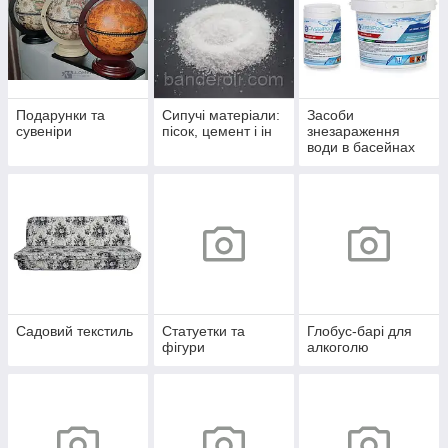
Подарунки та
Сипучі матеріали:
Засоби
сувеніри
пісок, цемент і ін
знезараження
води в басейнах
Crystal Pool
Садовий текстиль
Статуетки та
Глобус-барі для
фігури
алкоголю