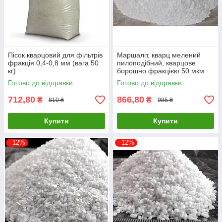
Пісок кварцовий для фільтрів
Маршаліт, кварц мелений
фракція 0,4-0,8 мм (вага 50
пилоподібний, кварцове
кг)
борошно фракцією 50 мкм
(50 кг)
Готово до відправки
Готово до відправки
712,80
866,80
₴
₴
810 ₴
985 ₴
Купити
Купити
–12%
–12%