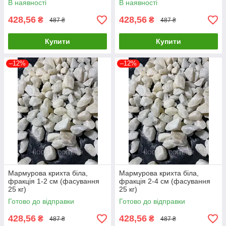
В наявності
В наявності
428,56
428,56
₴
₴
487 ₴
487 ₴
Купити
Купити
–12%
–12%
Мармурова крихта біла,
Мармурова крихта біла,
фракція 1-2 см (фасування
фракція 2-4 см (фасування
25 кг)
25 кг)
Готово до відправки
Готово до відправки
428,56
428,56
₴
₴
487 ₴
487 ₴