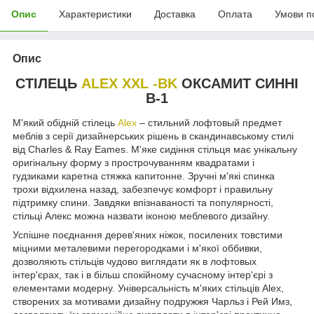
Опис
Характеристики
Доставка
Оплата
Умови п
Опис
СТІЛЕЦЬ
ALEX XXL -BK
ОКСАМИТ СИННІ
B-1
М'який обідній стілець
Alex
– стильний лофтовый предмет
меблів з серії дизайнерських рішень в скандинавському стилі
від Charles & Ray Eames. М'яке сидіння стільця має унікальну
оригінальну форму з прострочуванням квадратами і
гудзиками каретна стяжка капитонне. Зручні м'які спинка
трохи відхилена назад, забезпечує комфорт і правильну
підтримку спини. Завдяки впізнаваності та популярності,
стільці Алекс можна назвати іконою меблевого дизайну.
Успішне поєднання дерев'яних ніжок, посилених товстими
міцними металевими перегородками і м'якої оббивки,
дозволяють стільців чудово виглядати як в лофтовых
інтер'єрах, так і в більш спокійному сучасному інтер'єрі з
елементами модерну. Універсальність м'яких стільців Alex,
створених за мотивами дизайну подружжя Чарльз і Рей Имз,