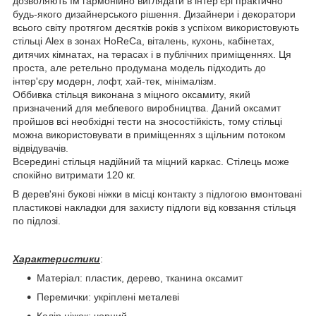
дозволяють їм гармонійно виглядати в інтер'єрі практично
будь-якого дизайнерського рішення. Дизайнери і декоратори
всього світу протягом десятків років з успіхом використовують
стільці Alex в зонах HoReCa, віталень, кухонь, кабінетах,
дитячих кімнатах, на терасах і в публічних приміщеннях. Ця
проста, але ретельно продумана модель підходить до
інтер'єру модерн, лофт, хай-тек, мінімалізм.
Оббивка стільця виконана з міцного оксамиту, який
призначений для меблевого виробництва. Даний оксамит
пройшов всі необхідні тести на зносостійкість, тому стільці
можна використовувати в приміщеннях з щільним потоком
відвідувачів.
Всередині стільця надійний та міцний каркас. Стілець може
спокійно витримати 120 кг.
В дерев'яні букові ніжки в місці контакту з підлогою вмонтовані
пластикові накладки для захисту підлоги від ковзання стільця
по підлозі.
Характеристики
:
Матеріал: пластик, дерево, тканина оксамит
Перемички: укріплені металеві