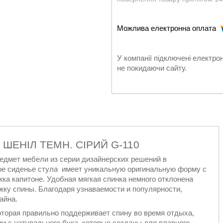
У компанії підключені електро
не покидаючи сайту.
ШЕНІЛ ТЕМН. СІРИЙ G-110
едмет мебели из серии дизайнерских решений в
кое сиденье стула имеет уникальную оригинальную форму с
жка капитоне. Удобная мягкая спинка немного отклонена
жку спины. Благодаря узнаваемости и популярности,
айна.
оторая правильно поддерживает спину во время отдыха,
и с натурального бука, которые созданы для плавного