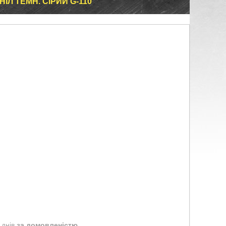
ІЛ ТЕМН. СІРИЙ G-110
 днів
за домовленістю