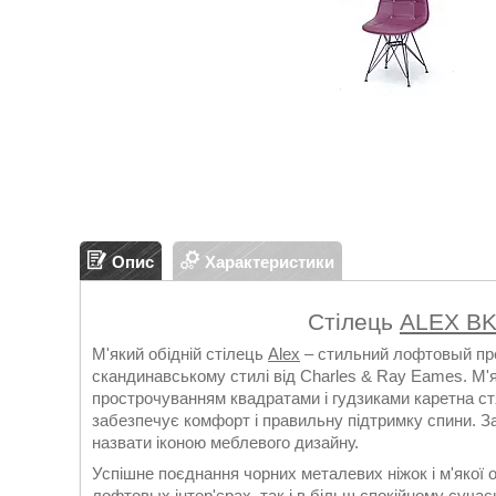
Опис
Характеристики
Стілець
ALEX BK
М'який обідній стілець
Alex
– стильний лофтовый пре
скандинавському стилі від Charles & Ray Eames. М'я
прострочуванням квадратами і гудзиками каретна стя
забезпечує комфорт і правильну підтримку спини. За
назвати іконою меблевого дизайну.
Успішне поєднання чорних металевих ніжок і м'якої 
лофтовых інтер'єрах, так і в більш спокійному сучас