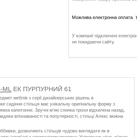
У компанії підключені електро
не покидаючи сайту.
-ML
ЕК ПУРПУРНИЙ 61
дмет меблів з серії дизайнерських рішень в
ке сидіння стільця має унікальну оригінальну форму з
жка капитонне. Зручні м'які спинка трохи відхилена назад,
вдяки впізнаваності та популярності, стільці Алекс можна
оббивки, дозволяють стільців чудово виглядати як в
ному інтер'єрі з елементами модерну. Універсальність м'яких