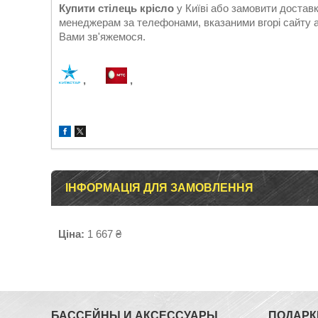
Купити стілець крісло
у Київі або замовити доста
менеджерам за телефонами, вказаними вгорі сайту 
Вами зв'яжемося.
,
,
ІНФОРМАЦІЯ ДЛЯ ЗАМОВЛЕННЯ
Ціна:
1 667 ₴
БАССЕЙНЫ И АКСЕССУАРЫ
ПОДАРК