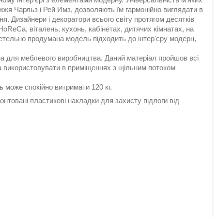
жжя Чарльз і Рей Имз, дозволяють їм гармонійно виглядати в
ня. Дизайнери і декоратори всього світу протягом десятків
HoReCa, віталень, кухонь, кабінетах, дитячих кімнатах, на
ретельно продумана модель підходить до інтер'єру модерн,
на для меблевого виробництва. Даний матеріал пройшов всі
жна використовувати в приміщеннях з щільним потоком
ь може спокійно витримати 120 кг.
монтовані пластикові накладки для захисту підлоги від