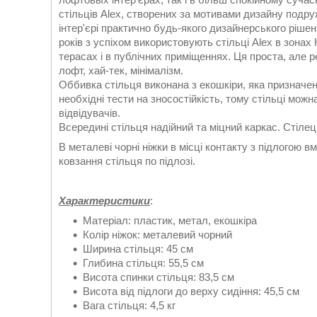
стільців Alex, створених за мотивами дизайну подру
інтер'єрі практично будь-якого дизайнерського рішен
років з успіхом використовують стільці Alex в зонах 
терасах і в публічних приміщеннях. Ця проста, але 
лофт, хай-тек, мінімалізм.
Оббивка стільця виконана з екошкіри, яка призначе
необхідні тести на зносостійкість, тому стільці мо
відвідувачів.
Всередині стільця надійний та міцний каркас. Стілец
В металеві чорні ніжки в місці контакту з підлогою в
ковзання стільця по підлозі.
Характеристики
:
Матеріал: пластик, метал, екошкіра
Колір ніжок: металевий чорний
Ширина стільця: 45 см
Глибина стільця: 55,5 см
Висота спинки стільця: 83,5 см
Висота від підлоги до верху сидіння: 45,5 см
Вага стільця: 4,5 кг