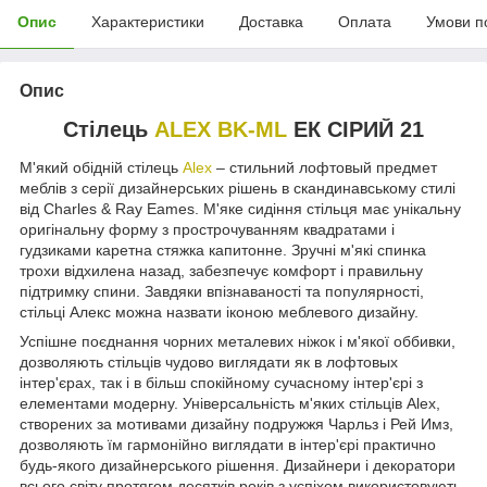
Опис
Характеристики
Доставка
Оплата
Умови п
Опис
Стілець
ALEX BK-ML
ЕК СІРИЙ 21
М'який обідній стілець
Alex
– стильний лофтовый предмет
меблів з серії дизайнерських рішень в скандинавському стилі
від Charles & Ray Eames. М'яке сидіння стільця має унікальну
оригінальну форму з прострочуванням квадратами і
гудзиками каретна стяжка капитонне. Зручні м'які спинка
трохи відхилена назад, забезпечує комфорт і правильну
підтримку спини. Завдяки впізнаваності та популярності,
стільці Алекс можна назвати іконою меблевого дизайну.
Успішне поєднання чорних металевих ніжок і м'якої оббивки,
дозволяють стільців чудово виглядати як в лофтовых
інтер'єрах, так і в більш спокійному сучасному інтер'єрі з
елементами модерну. Універсальність м'яких стільців Alex,
створених за мотивами дизайну подружжя Чарльз і Рей Имз,
дозволяють їм гармонійно виглядати в інтер'єрі практично
будь-якого дизайнерського рішення. Дизайнери і декоратори
всього світу протягом десятків років з успіхом використовують