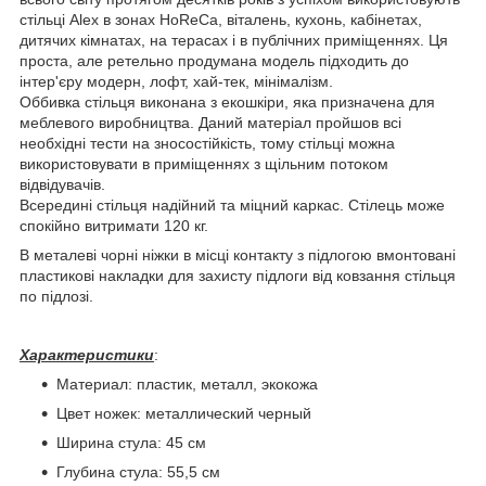
стільці Alex в зонах HoReCa, віталень, кухонь, кабінетах,
дитячих кімнатах, на терасах і в публічних приміщеннях. Ця
проста, але ретельно продумана модель підходить до
інтер'єру модерн, лофт, хай-тек, мінімалізм.
Оббивка стільця виконана з екошкіри, яка призначена для
меблевого виробництва. Даний матеріал пройшов всі
необхідні тести на зносостійкість, тому стільці можна
використовувати в приміщеннях з щільним потоком
відвідувачів.
Всередині стільця надійний та міцний каркас. Стілець може
спокійно витримати 120 кг.
В металеві чорні ніжки в місці контакту з підлогою вмонтовані
пластикові накладки для захисту підлоги від ковзання стільця
по підлозі.
Характеристики
:
Материал: пластик, металл, экокожа
Цвет ножек: металлический черный
Ширина стула: 45 см
Глубина стула: 55,5 см