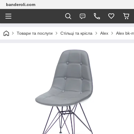
banderoli.com
Товари та послуги
Стільці та крісла
Alex
Alex bk-m