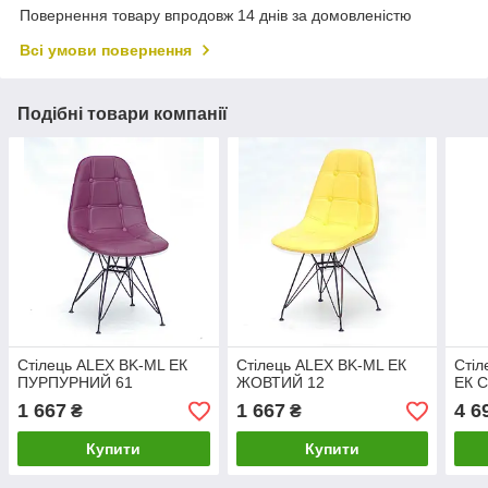
Повернення товару впродовж 14 днів за домовленістю
Всі умови повернення
Подібні товари компанії
Стілець ALEX BK-ML ЕК
Стілець ALEX BK-ML ЕК
Стіл
ПУРПУРНИЙ 61
ЖОВТИЙ 12
ЕК С
1 667
1 667
4 6
₴
₴
Купити
Купити