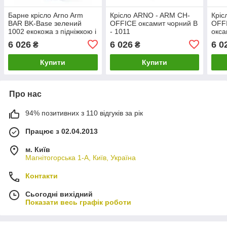
Барне крісло Arno Arm
Крісло ARNO - ARM CH-
Кріс
BAR BK-Base зелений
OFFICE оксамит чорний В
OFF
1002 екокожа з підніжкою і
- 1011
окса
підлокітниками, з
6 026
6 026
6 0
₴
₴
регулюванням висоти
Купити
Купити
Про нас
94% позитивних з 110 відгуків за рік
Працює з 02.04.2013
м. Київ
Магнітогорська 1-А, Київ, Україна
Контакти
Сьогодні вихідний
Показати весь графік роботи