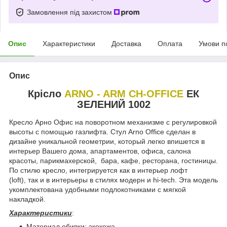
Замовлення під захистом
Опис
Характеристики
Доставка
Оплата
Умови п
Опис
Крісло
ARNO - ARM CH-OFFICE
ЕК
ЗЕЛЕНИЙ 1002
Кресло Арно Офис на поворотном механизме с регулировкой
высоты с помощью газлифта. Стул Arno Office сделан в
дизайне уникальной геометрии, который легко впишется в
интерьер Вашего дома, апартаментов, офиса, салона
красоты, парикмахерской, бара, кафе, ресторана, гостиницы.
По стилю кресло, интегрируется как в интерьер лофт
(loft), так и в интерьеры в стилях модерн и hi-tech. Эта модель
укомплектована удобными подлокотниками с мягкой
накладкой.
Характеристики
:
Материал обивки: экокожа