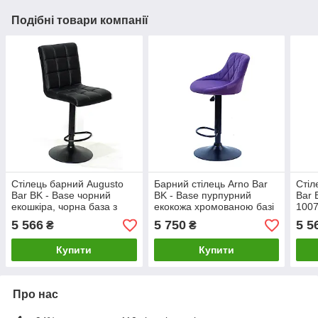
Подібні товари компанії
Стілець барний Augusto
Барний стілець Arno Bar
Стіл
Bar BK - Base чорний
BK - Base пурпурний
Bar 
екошкіра, чорна база з
екокожа хромованою базі
1007
регулюванням висоти
з підніжкою з
з ре
5 566
5 750
5 5
₴
₴
сидіння
регулюванням висоти
сиді
Купити
Купити
Про нас