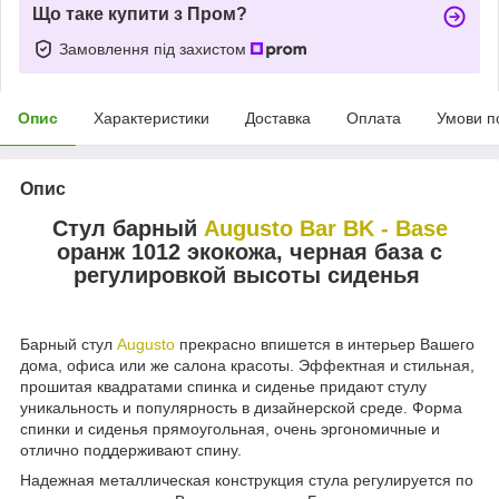
Що таке купити з Пром?
Замовлення під захистом
Опис
Характеристики
Доставка
Оплата
Умови п
Опис
Стул барный
Augusto Bar BK - Base
оранж 1012 экокожа, черная база с
регулировкой высоты сиденья
Барный стул
Augusto
прекрасно впишется в интерьер Вашего
дома, офиса или же салона красоты. Эффектная и стильная,
прошитая квадратами спинка и сиденье придают стулу
уникальность и популярность в дизайнерской среде. Форма
спинки и сиденья прямоугольная, очень эргономичные и
отлично поддерживают спину.
Надежная металлическая конструкция стула регулируется по