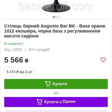
Стілець барний Augusto Bar BK - Base оранж
1012 екошкіра, чорна база з регулюванням
висоти сидіння
В наявності
Код: 10526
Опт і роздріб
5 566
₴
5 474 ₴
від 4 шт.
Купити
або
Купити з