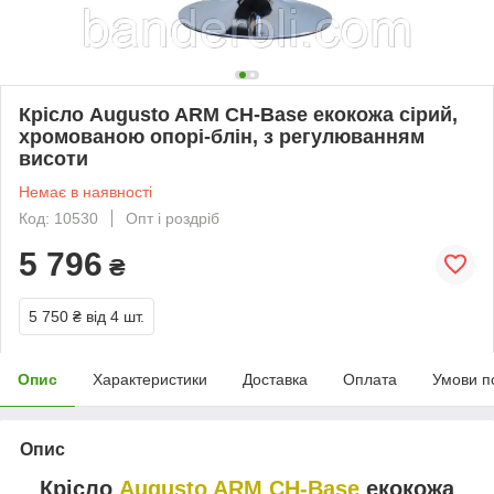
Крісло Augusto ARM CH-Base екокожа сірий,
хромованою опорі-блін, з регулюванням
висоти
Немає в наявності
Код: 10530
Опт і роздріб
5 796
₴
5 750 ₴
від 4 шт.
Опис
Характеристики
Доставка
Оплата
Умови п
Опис
Крісло
Augusto ARM CH-Base
екокожа