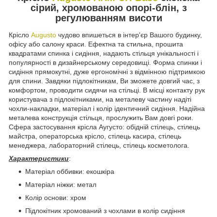
сірий, хромованою опорі-блін, з
регулюванням висоти
Крісло
Augusto
чудово впишеться в інтер'єр Вашого будинку,
офісу або салону краси. Ефектна та стильна, прошита
квадратами спинка і сидіння, надають стільця унікальності і
популярності в дизайнерському середовищі. Форма спинки і
сидіння прямокутні, дуже ергономічні з відмінною підтримкою
для спини. Завдяки підлокітникам, Ви зможете довгий час, з
комфортом, проводити сидячи на стільці. В місці контакту рук
користувача з підлокітниками, на металеву частину надіті
чохли-накладки, матеріал і колір ідентичний сидіння. Надійна
металева конструкція стільця, прослужить Вам довгі роки.
Сфера застосування крісла Аугусто: обідній стілець, стілець
майстра, операторська крісло, стілець касира, стілець
менеджера, лабораторний стілець, стілець косметолога.
Характеристики
:
Матеріал оббивки: екошкіра
Матеріал ніжки: метал
Колір основи: хром
Підлокітник хромований з чохлами в колір сидіння