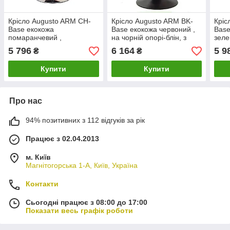
Крісло Augusto ARM CH-
Крісло Augusto ARM BK-
Кріс
Base екокожа
Base екокожа червоний ,
Bas
помаранчевий ,
на чорній опорі-блін, з
зеле
хромованою опорі-блін, з
регулюванням висоти
хром
5 796
6 164
5 9
₴
₴
регулюванням висоти
регу
Купити
Купити
Про нас
94% позитивних з 112 відгуків за рік
Працює з 02.04.2013
м. Київ
Магнітогорська 1-А, Київ, Україна
Контакти
Сьогодні працює з 08:00 до 17:00
Показати весь графік роботи