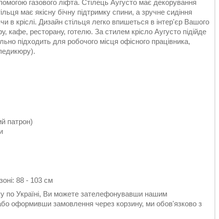
помогою газового ліфта. Стілець Аугусто має декорування
ільця має якісну бічну підтримку спини, а зручне сидіння
 в кріслі. Дизайн стільця легко впишеться в інтер'єр Вашого
ру, кафе, ресторану, готелю. За стилем крісло Аугусто підійде
деально підходить для робочого місця офісного працівника,
педикюру).
ий патрон)
и
оні: 88 - 103 см
вку по Україні, Ви можете зателефонувавши нашим
або оформивши замовлення через корзину, ми обов'язково з