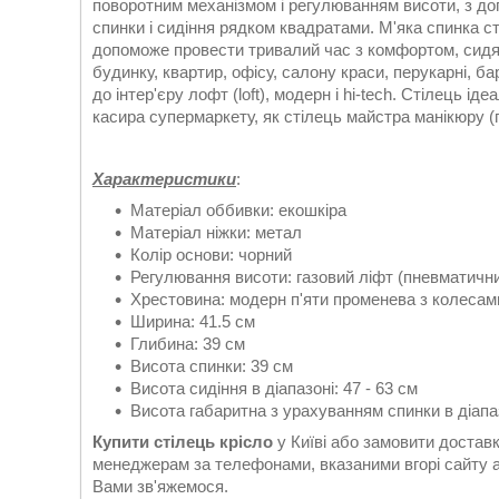
поворотним механізмом і регулюванням висоти, з до
спинки і сидіння рядком квадратами. М'яка спинка ст
допоможе провести тривалий час з комфортом, сидячи
будинку, квартир, офісу, салону краси, перукарні, ба
до інтер'єру лофт (loft), модерн і hi-tech. Стілець і
касира супермаркету, як стілець майстра манікюру (
Характеристики
:
Матеріал оббивки: екошкіра
Матеріал ніжки: метал
Колір основи: чорний
Регулювання висоти: газовий ліфт (пневматичн
Хрестовина: модерн п'яти променева з колесам
Ширина: 41.5 см
Глибина: 39 см
Висота спинки: 39 см
Висота сидіння в діапазоні: 47 - 63 см
Висота габаритна з урахуванням спинки в діапаз
Купити стілець крісло
у Київі або замовити доста
менеджерам за телефонами, вказаними вгорі сайту 
Вами зв'яжемося.