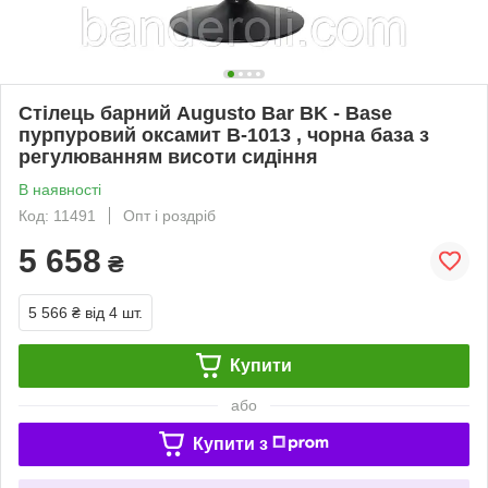
Стілець барний Augusto Bar BK - Base
пурпуровий оксамит B-1013 , чорна база з
регулюванням висоти сидіння
В наявності
Код: 11491
Опт і роздріб
5 658
₴
5 566 ₴
від 4 шт.
Купити
або
Купити з