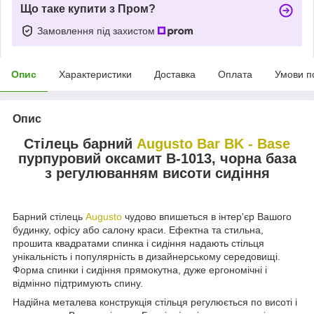
Що таке купити з Пром?
Замовлення під захистом
Опис
Характеристики
Доставка
Оплата
Умови п
Опис
Стілець барний
Augusto Bar BK - Base
пурпуровий оксамит B-1013, чорна база
з регулюванням висоти сидіння
Барний стілець
Augusto
чудово впишеться в інтер'єр Вашого
будинку, офісу або салону краси. Ефектна та стильна,
прошита квадратами спинка і сидіння надають стільця
унікальність і популярність в дизайнерському середовищі.
Форма спинки і сидіння прямокутна, дуже ергономічні і
відмінно підтримують спину.
Надійна металева конструкція стільця регулюється по висоті і