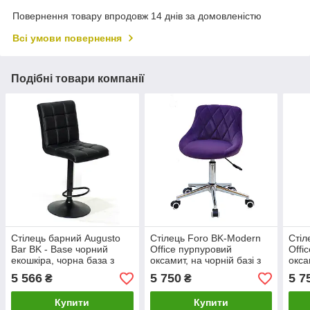
Повернення товару впродовж 14 днів за домовленістю
Всі умови повернення
Подібні товари компанії
Стілець барний Augusto
Стілець Foro BK-Modern
Стіл
Bar BK - Base чорний
Office пурпуровий
Offi
екошкіра, чорна база з
оксамит, на чорній базі з
окса
регулюванням висоти
колесами, з
коле
5 566
5 750
5 7
₴
₴
сидіння
регулюванням висоти
регу
сидіння
сиді
Купити
Купити