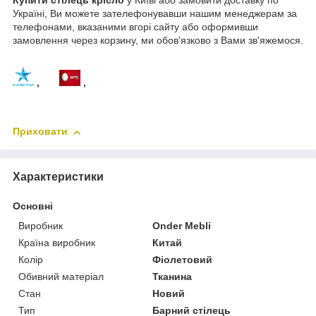
Купити стілець крісло
у Київі або замовити доставку по
Україні, Ви можете зателефонувавши нашим менеджерам за
телефонами, вказаними вгорі сайту або оформивши
замовлення через корзину, ми обов'язково з Вами зв'яжемося.
,
,
Приховати
Характеристики
Основні
Виробник
Onder Mebli
Країна виробник
Китай
Колір
Фіолетовий
Обивний матеріал
Тканина
Стан
Новий
Тип
Барний стілець