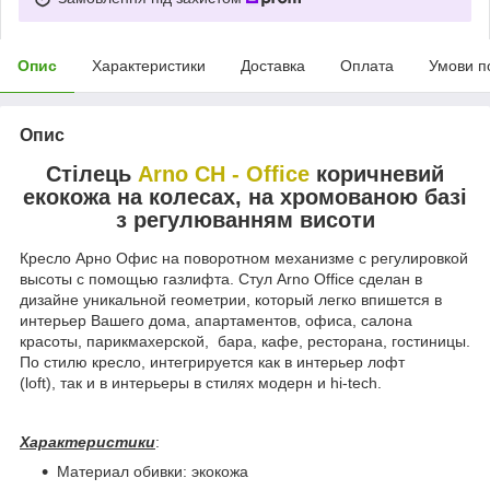
Опис
Характеристики
Доставка
Оплата
Умови п
Опис
Стілець
Arno CH - Office
коричневий
екокожа на колесах, на хромованою базі
з регулюванням висоти
Кресло Арно Офис на поворотном механизме с регулировкой
высоты с помощью газлифта. Стул Arno Office сделан в
дизайне уникальной геометрии, который легко впишется в
интерьер Вашего дома, апартаментов, офиса, салона
красоты, парикмахерской, бара, кафе, ресторана, гостиницы.
По стилю кресло, интегрируется как в интерьер лофт
(loft), так и в интерьеры в стилях модерн и hi-tech.
Характеристики
:
Материал обивки: экокожа