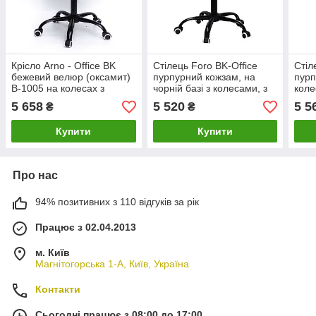
Крісло Arno - Office BK
Стілець Foro BK-Office
Стіл
бежевий велюр (оксамит)
пурпурний кожзам, на
пурп
В-1005 на колесах з
чорній базі з колесами, з
коле
регулюванням висоти на
регулюванням висоти
регу
5 658
5 520
5 5
₴
₴
чорній базі
сидіння
Купити
Купити
Про нас
94% позитивних з 110 відгуків за рік
Працює з 02.04.2013
м. Київ
Магнітогорська 1-А, Київ, Україна
Контакти
Сьогодні працює з 08:00 до 17:00