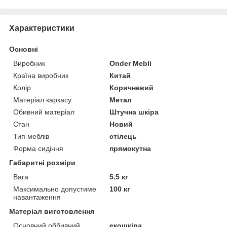
Характеристики
Основні
Виробник
Onder Mebli
Країна виробник
Китай
Колір
Коричневий
Матеріал каркасу
Метал
Обивний матеріал
Штучна шкіра
Стан
Новий
Тип меблів
стілець
Форма сидіння
прямокутна
Габаритні розміри
Вага
5.5 кг
Максимально допустиме
100 кг
навантаження
Матеріал виготовлення
Основний оббивний
екошкіра