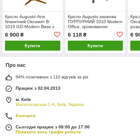
Крісло Augusto-Arm
Крісло Augusto екокожа
Кріс
блакитний Оксамит B-
ПУРПУРНИЙ 1010 Modern
Окса
1019 GD-Modern Base з
Office, хромованою
роза
підлокітниками, на
хрестовиною з колесами
Base
6 900
6 118
6 9
₴
₴
золотистої хрестовині
золо
Купити
Купити
Про нас
94% позитивних з 110 відгуків за рік
Працює з 02.04.2013
м. Київ
Магнітогорська 1-А, Київ, Україна
Контакти
Сьогодні працює з 08:00 до 17:00
Показати весь графік роботи