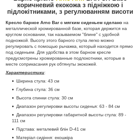
коричневий екокожа з підніжкою і
підлокітниками, з регулюванням висоти
Кресло барное Arno Bar с мягким сиденьем сделано
на
металлической хромированной базе, которая держится на
круглом основании, так называемом "блине" с удобной
подножкой. Высоту этого барного стула легко можно
регулировать с помощью рычажка, который находится прямо
под сиденьем. Для удобства в этом барном кресле
предусмотрены хромированные подлокотники, которые в
месте соприкасания рук обтянуты экокожей.
Характеристики
:
Ширина стула: 43 см
Глубина стула: 36 см
Высота спинки стула: 30 см
Диапазон регулировки высоты сиденья: 63 - 84 см
Диапазон регулировки габаритной высоты стула: 89 -
111 см
Підстава: металевий блін D-41 см
Матеріал сидіння: екошкіра