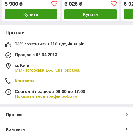
підлокітниками, з
підлокітниками, з
підл
5 980
6 026
6 0
₴
₴
регулюванням висоти
регулюванням висоти
регу
Купити
Купити
Про нас
94% позитивних з 110 відгуків за рік
Працює з 02.04.2013
м. Київ
Магнітогорська 1-А, Київ, Україна
Контакти
Сьогодні працює з 08:00 до 17:00
Показати весь графік роботи
Про нас
Контакти