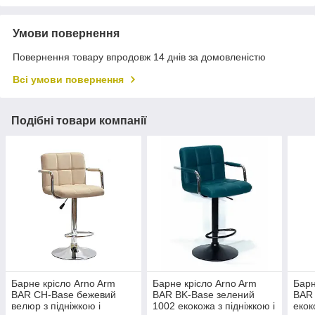
Умови повернення
Повернення товару впродовж 14 днів за домовленістю
Всі умови повернення
Подібні товари компанії
Барне крісло Arno Arm
Барне крісло Arno Arm
Барн
BAR CH-Base бежевий
BAR BK-Base зелений
BAR 
велюр з підніжкою і
1002 екокожа з підніжкою і
екок