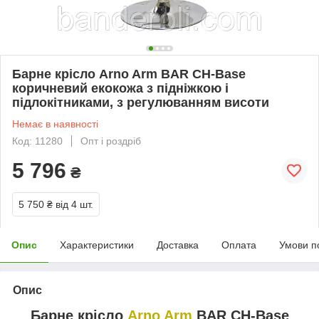
Барне крісло Arno Arm BAR CH-Base
коричневий екокожа з підніжкою і
підлокітниками, з регулюванням висоти
Немає в наявності
Код: 11280
Опт і роздріб
5 796
₴
5 750 ₴
від 4 шт.
Опис
Характеристики
Доставка
Оплата
Умови п
Опис
Барне крісло
Arno Arm
BAR CH-Base