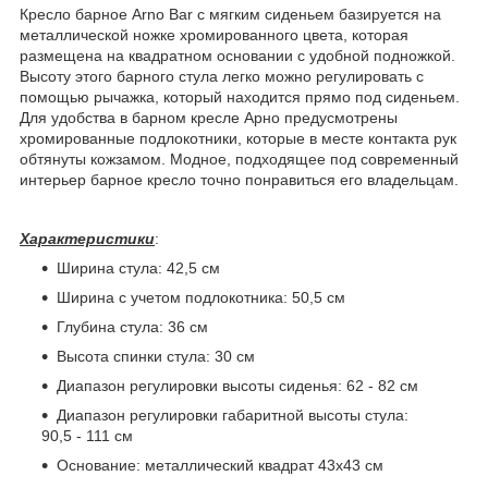
Кресло барное Arno Bar с мягким сиденьем базируется на
металлической ножке хромированного цвета, которая
размещена на квадратном основании с удобной подножкой.
Высоту этого барного стула легко можно регулировать с
помощью рычажка, который находится прямо под сиденьем.
Для удобства в барном кресле Арно предусмотрены
хромированные подлокотники, которые в месте контакта рук
обтянуты кожзамом. Модное, подходящее под современный
интерьер барное кресло точно понравиться его владельцам.
Характеристики
:
Ширина стула: 42,5 см
Ширина с учетом подлокотника: 50,5 см
Глубина стула: 36 см
Высота спинки стула: 30 см
Диапазон регулировки высоты сиденья: 62 - 82 см
Диапазон регулировки габаритной высоты стула:
90,5 - 111 см
Основание: металлический квадрат 43х43 см