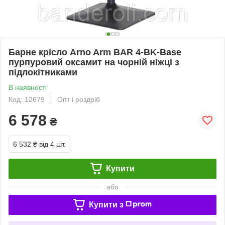
Барне крісло Arno Arm BAR 4-BK-Base
пурпуровий оксамит на чорній ніжці з
підлокітниками
В наявності
Код: 12679
Опт і роздріб
6 578
₴
6 532 ₴
від 4 шт.
Купити
або
Купити з