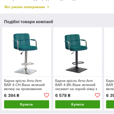
Всі умови повернення
Подібні товари компанії
Барне крісло Arno Arm
Барне крісло Arno Arm
Барн
BAR 4-CH-Base зелений
BAR 4-BK-Base зелений
BAR 
велюр на хромованою
оксамит на чорній ніжці з
вел
ніжці з хромованими
підлокітниками
ніжц
6 394
6 578
6 3
₴
₴
підлокітниками
підл
Купити
Купити