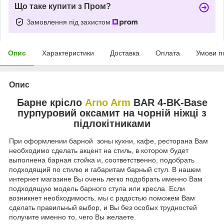
Що таке купити з Пром?
Замовлення під захистом
Опис
Характеристики
Доставка
Оплата
Умови п
Опис
Барне крісло
Arno Arm
BAR 4-BK-Base
пурпуровий оксамит на чорній ніжці з
підлокітниками
При оформлении барной зоны кухни, кафе, ресторана Вам
необходимо сделать акцент на стиль, в котором будет
выполнена барная стойка и, соответственно, подобрать
подходящий по стилю и габаритам барный стул. В нашем
интернет магазине Вы очень легко подобрать именно Вам
подходящую модель барного стула или кресла. Если
возникнет необходимость, мы с радостью поможем Вам
сделать правильный выбор, и Вы без особых трудностей
получите именно то, чего Вы желаете.