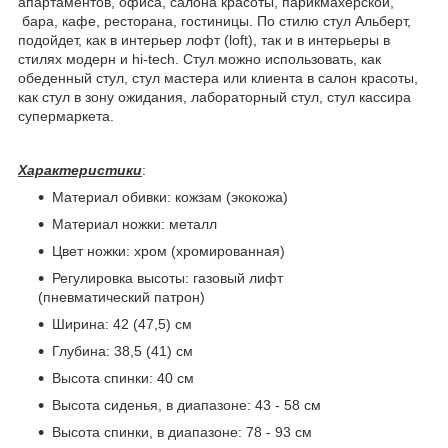
апартаментов, офиса, салона красоты, парикмахерской,
бара, кафе, ресторана, гостиницы. По стилю стул Альберт,
подойдет, как в интерьер лофт (loft), так и в интерьеры в
стилях модерн и hi-tech. Стул можно использовать, как
обеденный стул, стул мастера или клиента в салон красоты,
как стул в зону ожидания, лабораторный стул, стул кассира
супермаркета.
Характеристики
:
Материал обивки: кожзам (экокожа)
Материал ножки: металл
Цвет ножки: хром (хромированная)
Регулировка высоты: газовый лифт
(пневматический патрон)
Ширина: 42 (47,5) см
Глубина: 38,5 (41) см
Высота спинки: 40 см
Высота сиденья, в диапазоне: 43 - 58 см
Высота спинки, в диапазоне: 78 - 93 см