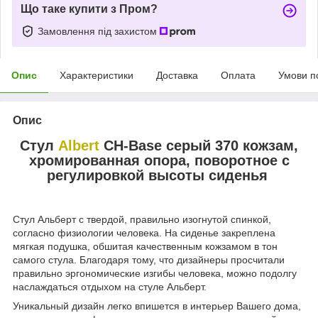
Що таке купити з Пром?
Замовлення під захистом
Опис
Характеристики
Доставка
Оплата
Умови п
Опис
Стул
Albert
CH-Base серый 370 кожзам,
хромированная опора, поворотное с
регулировкой высоты сиденья
Стул Альберт с твердой, правильно изогнутой спинкой,
согласно физиологии человека. На сиденье закреплена
мягкая подушка, обшитая качественным кожзамом в тон
самого стула. Благодаря тому, что дизайнеры просчитали
правильно эргономические изгибы человека, можно подолгу
наслаждаться отдыхом на стуле Альберт.
Уникальный дизайн легко впишется в интерьер Вашего дома,