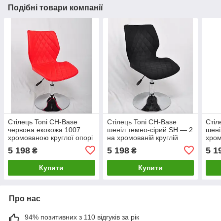
Подібні товари компанії
Стілець Toni CH-Base
Стілець Toni CH-Base
Стіл
червона екокожа 1007
шеніл темно-сірий SH — 2
шені
хромованою круглої опорі
на хромованій круглій
хром
з регулюванням висоти
опорі з регулюванням
регу
5 198
5 198
5 1
₴
₴
сидіння
висоти сидіння
сиді
Купити
Купити
Про нас
94% позитивних з 110 відгуків за рік