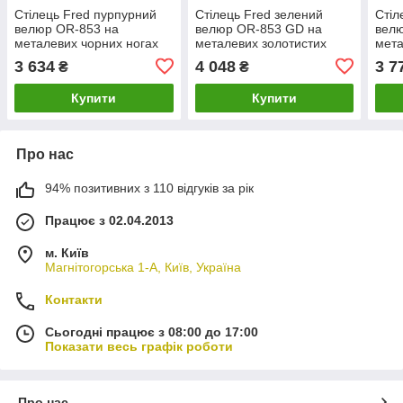
Стілець Fred пурпурний
Стілець Fred зелений
Стіл
велюр OR-853 на
велюр OR-853 GD на
вел
металевих чорних ногах
металевих золотистих
мета
ногах
нога
3 634
4 048
3 7
₴
₴
Купити
Купити
Про нас
94% позитивних з 110 відгуків за рік
Працює з 02.04.2013
м. Київ
Магнітогорська 1-А, Київ, Україна
Контакти
Сьогодні працює з 08:00 до 17:00
Показати весь графік роботи
Про нас