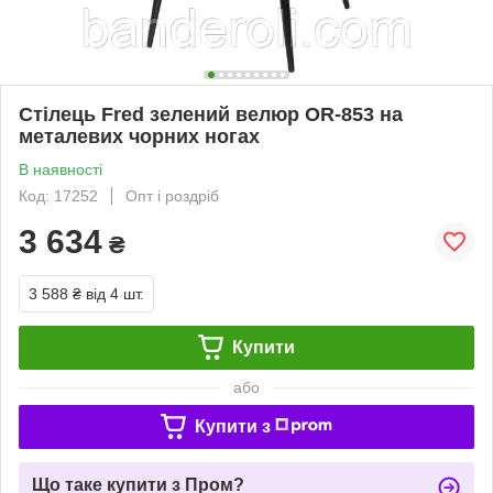
Стілець Fred зелений велюр OR-853 на
металевих чорних ногах
В наявності
Код: 17252
Опт і роздріб
3 634
₴
3 588 ₴
від 4 шт.
Купити
або
Купити з
Що таке купити з Пром?