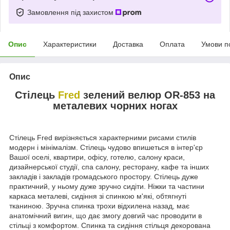
Замовлення під захистом
Опис
Характеристики
Доставка
Оплата
Умови п
Опис
Стілець
Fred
зелений велюр OR-853 на
металевих чорних ногах
Стілець Fred вирізняється характерними рисами стилів
модерн і мінімалізм. Стілець чудово впишеться в інтер'єр
Вашої оселі, квартири, офісу, готелю, салону краси,
дизайнерської студії, спа салону, ресторану, кафе та інших
закладів і закладів громадського простору. Стілець дуже
практичний, у ньому дуже зручно сидіти. Ніжки та частини
каркаса металеві, сидіння зі спинкою м'які, обтягнуті
тканиною. Зручна спинка трохи відхилена назад, має
анатомічний вигин, що дає змогу довгий час проводити в
стільці з комфортом. Спинка та сидіння стільця декорована