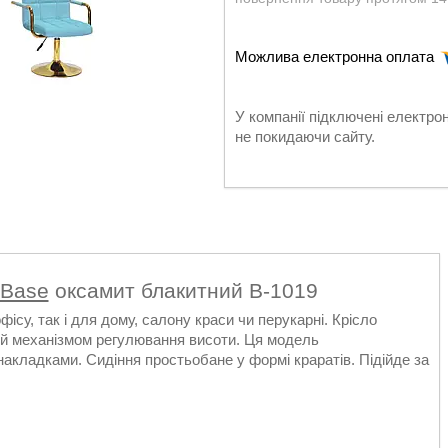
У компанії підключені електро
не покидаючи сайту.
Base
оксамит блакитний В-1019
су, так і для дому, салону краси чи перукарні. Крісло
ний механізмом регулювання висоти. Ця модель
акладками. Сидіння простьобане у формі краратів. Підійде за