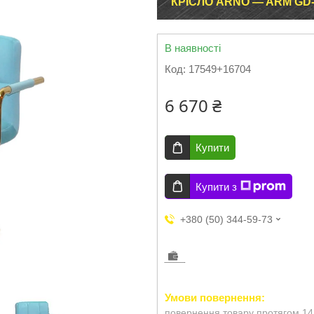
КРІСЛО ARNO — ARM GD
В наявності
Код:
17549+16704
6 670 ₴
Купити
Купити з
+380 (50) 344-59-73
повернення товару протягом 14