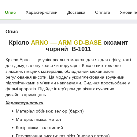
Опис
Характеристики
Доставка
Оплата
Умови п
Опис
Крісло
ARNO — ARM GD-BASE
оксамит
чорний В-1011
Крісло Арно — це універсальна модель для як для офісу, так і
для дому, салону краси чи перукарні. Крісло виготовлене
з якісних і міцних матеріалів, обладнаний механізмом
регулювання висоти. Ця модель укомплектована зручними
підлокітниками з м'якими накладками. Сидіння простьобане у
формі краратів. Підійде інтер'єром до різних сучасних
дизайнів приміщень.
Характеристики
:
Матеріал оббивки: велюр (бархіт)
Матеріал ніжки: метал
Колір ніжки: золотистий
Регулювання висоти: газ ліфт (пневмо патрон)