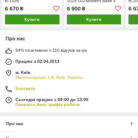
В-1026
1019 GD-Modern Base з
В-10
підлокітниками, на
6 670
6 900
6 6
₴
₴
золотистої хрестовині
Купити
Купити
Про нас
94% позитивних з 110 відгуків за рік
Працює з 02.04.2013
м. Київ
Магнітогорська 1-А, Київ, Україна
Контакти
Сьогодні працює з 09:00 до 13:00
Показати весь графік роботи
Про нас