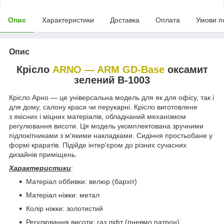
Опис
Характеристики
Доставка
Оплата
Умови п
Опис
Крісло
ARNO — ARM GD-Base
оксамит
зелений B-1003
Крісло Арно — це універсальна модель для як для офісу, так і
для дому, салону краси чи перукарні. Крісло виготовлене
з якісних і міцних матеріалів, обладнаний механізмом
регулювання висоти. Ця модель укомплектована зручними
підлокітниками з м'якими накладками. Сидіння простьобане у
формі краратів. Підійде інтер'єром до різних сучасних
дизайнів приміщень.
Характеристики
:
Матеріал оббивки: велюр (бархіт)
Матеріал ніжки: метал
Колір ніжки: золотистий
Регулювання висоти: газ ліфт (пневмо патрон)