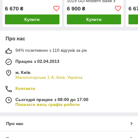
1019 GD-Modern Base з
підлокітниками, на
6 670
6 900
6 6
₴
₴
золотистої хрестовині
Купити
Купити
Про нас
94% позитивних з 110 відгуків за рік
Працює з 02.04.2013
м. Київ
Магнітогорська 1-А, Київ, Україна
Контакти
Сьогодні працює з 08:00 до 17:00
Показати весь графік роботи
Про нас