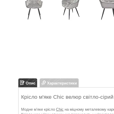
Опис
Характеристики
Крісло м'яке Chic велюр світло-сір
Модне м'яке крісло
Chic
на міцному металевому карк