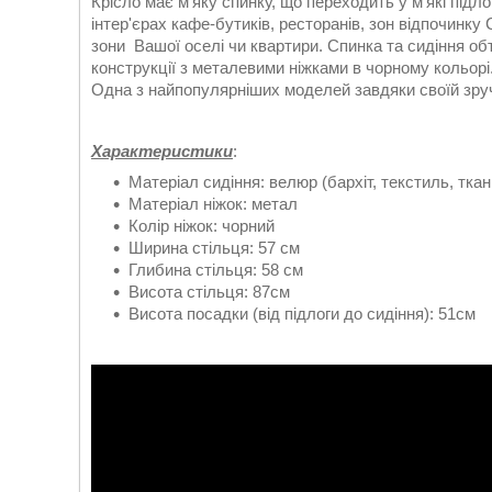
Крісло має м'яку спинку, що переходить у м'які підл
інтер'єрах кафе-бутиків, ресторанів, зон відпочинку
зони Вашої оселі чи квартири. Спинка та сидіння об
конструкції з металевими ніжками в чорному кольорі
Одна з найпопулярніших моделей завдяки своїй зруч
Характеристики
:
Матеріал сидіння: велюр (бархіт, текстиль, ткан
Матеріал ніжок: метал
Колір ніжок: чорний
Ширина стільця: 57 см
Глибина стільця: 58 см
Висота стільця: 87см
Висота посадки (від підлоги до сидіння): 51см