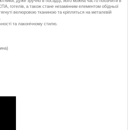
окітники, дуже зручно в посадці, його можна часто побачити в
 СПА, готелів, а також стане незамінним елементом обідньої
тягнуті велюровою тканиною та кріпляться на металевій
.
ності та лаконічному стилю.
ина)