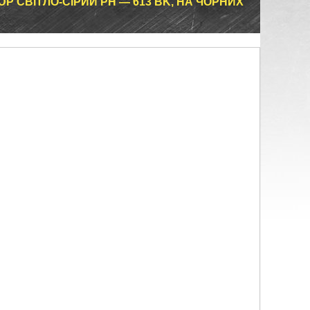
ЮР СВІТЛО-СІРИЙ PH — 613 BK, НА ЧОРНИХ