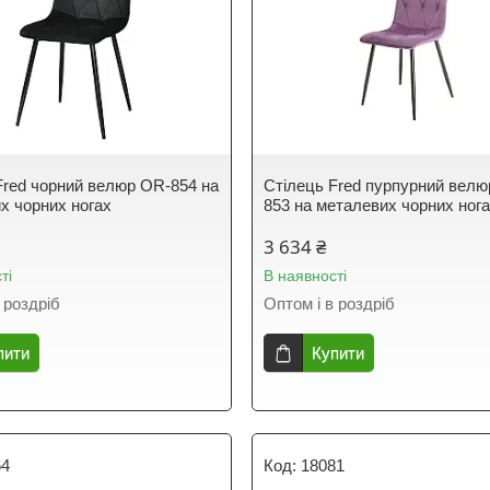
Fred чорний велюр OR-854 на
Стілець Fred пурпурний вел
х чорних ногах
853 на металевих чорних ног
3 634 ₴
ті
В наявності
 роздріб
Оптом і в роздріб
пити
Купити
64
18081