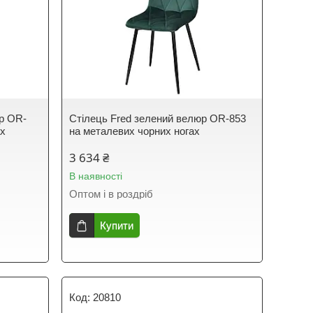
юр OR-
Стілець Fred зелений велюр OR-853
ах
на металевих чорних ногах
3 634 ₴
В наявності
Оптом і в роздріб
Купити
20810