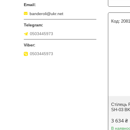
banderoli@ukr.net
208
0503445973
0503445973
Стілець 
SH-03 BK
3 634 ₴
В наявнос