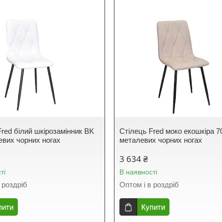
Fred білий шкірозамінник BK
Стілець Fred моко екошкіра 7
евих чорних ногах
металевих чорних ногах
3 634 ₴
ті
В наявності
 роздріб
Оптом і в роздріб
пити
Купити