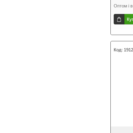
Оптом і в
Ку
191