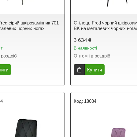
red сірий шкірозамінник 701
Стілець Fred чорний шкірозам
талевих чорних ногах
BK на металевих чорних нога
3 634 ₴
ті
В наявності
 роздріб
Оптом і в роздріб
пити
Купити
54
18084