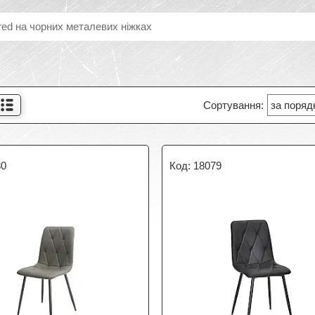
red на чорних металевих ніжках
80
18079