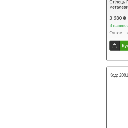
Стілець 
металеви
3 680 ₴
В наявнос
Оптом і в
Ку
208