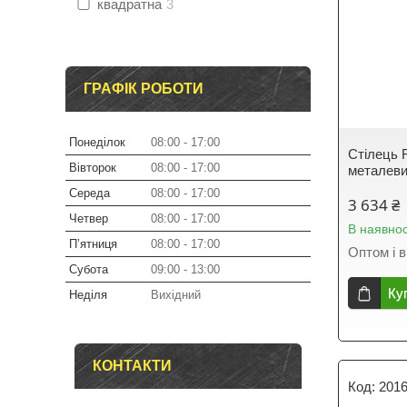
квадратна
3
ГРАФІК РОБОТИ
Понеділок
08:00
17:00
Стілець 
Вівторок
08:00
17:00
металеви
Середа
08:00
17:00
3 634 ₴
Четвер
08:00
17:00
В наявнос
Пʼятниця
08:00
17:00
Оптом і в
Субота
09:00
13:00
Ку
Неділя
Вихідний
КОНТАКТИ
201