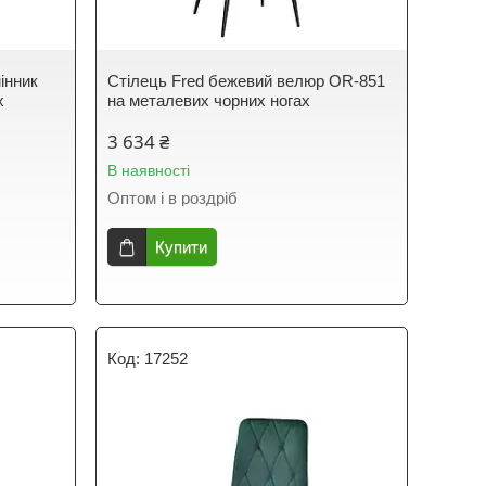
інник
Стілець Fred бежевий велюр OR-851
х
на металевих чорних ногах
3 634 ₴
В наявності
Оптом і в роздріб
Купити
17252