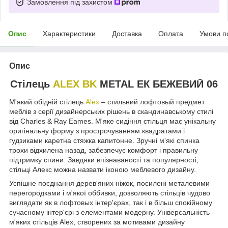
Замовлення під захистом
Опис
Характеристики
Доставка
Оплата
Умови п
Опис
Стілець
ALEX BK
METAL ЕК БЕЖЕВИЙ 06
М'який обідній стілець
Alex
– стильний лофтовый предмет
меблів з серії дизайнерських рішень в скандинавському стилі
від Charles & Ray Eames. М'яке сидіння стільця має унікальну
оригінальну форму з прострочуванням квадратами і
гудзиками каретна стяжка капитонне. Зручні м'які спинка
трохи відхилена назад, забезпечує комфорт і правильну
підтримку спини. Завдяки впізнаваності та популярності,
стільці Алекс можна назвати іконою меблевого дизайну.
Успішне поєднання дерев'яних ніжок, посилені металевими
перегородками і м'якої оббивки, дозволяють стільців чудово
виглядати як в лофтовых інтер'єрах, так і в більш спокійному
сучасному інтер'єрі з елементами модерну. Універсальність
м'яких стільців Alex, створених за мотивами дизайну