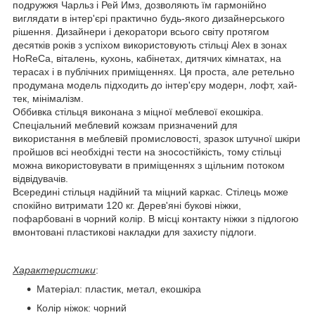
подружжя Чарльз і Рей Имз, дозволяють їм гармонійно
виглядати в інтер'єрі практично будь-якого дизайнерського
рішення. Дизайнери і декоратори всього світу протягом
десятків років з успіхом використовують стільці Alex в зонах
HoReCa, віталень, кухонь, кабінетах, дитячих кімнатах, на
терасах і в публічних приміщеннях. Ця проста, але ретельно
продумана модель підходить до інтер'єру модерн, лофт, хай-
тек, мінімалізм.
Оббивка стільця виконана з міцної меблевої екошкіра.
Спеціальний меблевий кожзам призначений для
використання в меблевій промисловості, зразок штучної шкіри
пройшов всі необхідні тести на зносостійкість, тому стільці
можна використовувати в приміщеннях з щільним потоком
відвідувачів.
Всередині стільця надійний та міцний каркас. Стілець може
спокійно витримати 120 кг. Дерев'яні букові ніжки,
пофарбовані в чорний колір. В місці контакту ніжки з підлогою
вмонтовані пластикові накладки для захисту підлоги.
Характеристики
:
Матеріал: пластик, метал, екошкіра
Колір ніжок: чорний