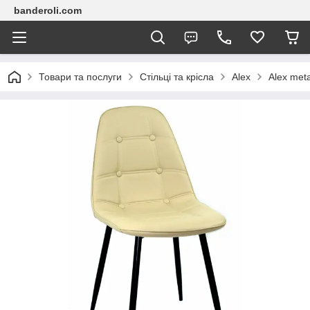
banderoli.com
Товари та послуги
Стільці та крісла
Alex
Alex meta