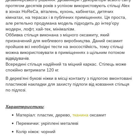
протягом десятків років з успіхом використовують стільці Alex
в зонах HoReCa, віталень, кухонь, кабінетах, дитячих
кімнатах, на терасах і в публічних приміщеннях. Ця проста,
але ретельно продумана модель підходить до інтер'єру
модерн, лофт, хай-тек, мінімалізм.
Оббивка стільця виконана з міцного оксамиту, який
призначений для меблевого виробництва. Даний оксамит
пройшов всі необхідні тести на зносостійкість, тому стільці
можна використовувати в приміщеннях з щільним потоком
відвідувачів.
Всередині стільця надійний та міцний каркас. Стілець може
спокійно витримати 120 кг.
В дерев'яні букові ніжки в місці контакту з підлогою вмонтовані
пластикові накладки для захисту підлоги від ковзання стільця
по підлозі.
Характеристики
:
Матеріал: пластик, дерево,
тканина
оксамит
Перемички: укріплені металеві
Колір ніжок: чорний