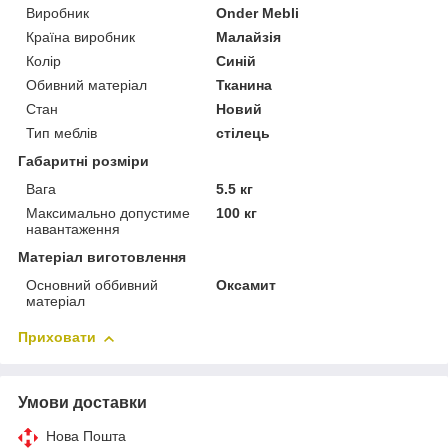
Виробник
Onder Mebli
Країна виробник
Малайзія
Колір
Синій
Обивний матеріал
Тканина
Стан
Новий
Тип меблів
стілець
Габаритні розміри
Вага
5.5 кг
Максимально допустиме
100 кг
навантаження
Матеріал виготовлення
Основний оббивний
Оксамит
матеріал
Приховати
Умови доставки
Нова Пошта