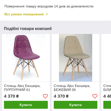
Повернення товару впродовж 14 днів за домовленістю
Всі умови повернення
Подібні товари компанії
Стілець Alex Екошкіра,
Стілець Alex Екошкіра,
Стіл
ПУРПУРНИЙ 61
БЕЖЕВИЙ 06
БІЛ
4 370
4 370
4 4
₴
₴
Купити
Купити