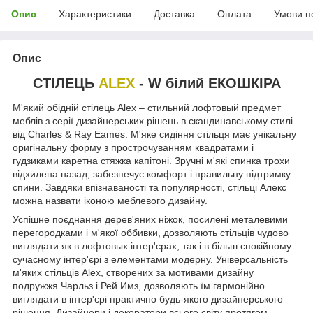
Опис
Характеристики
Доставка
Оплата
Умови п
Опис
СТІЛЕЦЬ
ALEX
- W білий ЕКОШКІРА
М'який обідній стілець Alex – стильний лофтовый предмет
меблів з серії дизайнерських рішень в скандинавському стилі
від Charles & Ray Eames. М'яке сидіння стільця має унікальну
оригінальну форму з прострочуванням квадратами і
гудзиками каретна стяжка капітоні. Зручні м'які спинка трохи
відхилена назад, забезпечує комфорт і правильну підтримку
спини. Завдяки впізнаваності та популярності, стільці Алекс
можна назвати іконою меблевого дизайну.
Успішне поєднання дерев'яних ніжок, посилені металевими
перегородками і м'якої оббивки, дозволяють стільців чудово
виглядати як в лофтовых інтер'єрах, так і в більш спокійному
сучасному інтер'єрі з елементами модерну. Універсальність
м'яких стільців Alex, створених за мотивами дизайну
подружжя Чарльз і Рей Имз, дозволяють їм гармонійно
виглядати в інтер'єрі практично будь-якого дизайнерського
рішення. Дизайнери і декоратори всього світу протягом