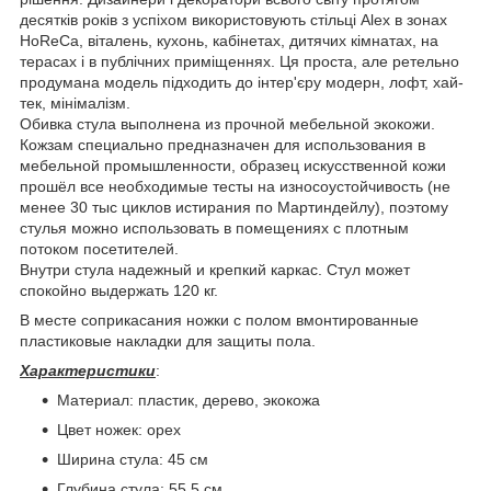
десятків років з успіхом використовують стільці Alex в зонах
HoReCa, віталень, кухонь, кабінетах, дитячих кімнатах, на
терасах і в публічних приміщеннях. Ця проста, але ретельно
продумана модель підходить до інтер'єру модерн, лофт, хай-
тек, мінімалізм.
Обивка стула выполнена из прочной мебельной экокожи.
Кожзам специально предназначен для использования в
мебельной промышленности, образец искусственной кожи
прошёл все необходимые тесты на износоустойчивость (не
менее 30 тыс циклов истирания по Мартиндейлу), поэтому
стулья можно использовать в помещениях с плотным
потоком посетителей.
Внутри стула надежный и крепкий каркас. Стул может
спокойно выдержать 120 кг.
В месте соприкасания ножки с полом вмонтированные
пластиковые накладки для защиты пола.
Характеристики
:
Материал: пластик, дерево, экокожа
Цвет ножек: орех
Ширина стула: 45 см
Глубина стула: 55,5 см