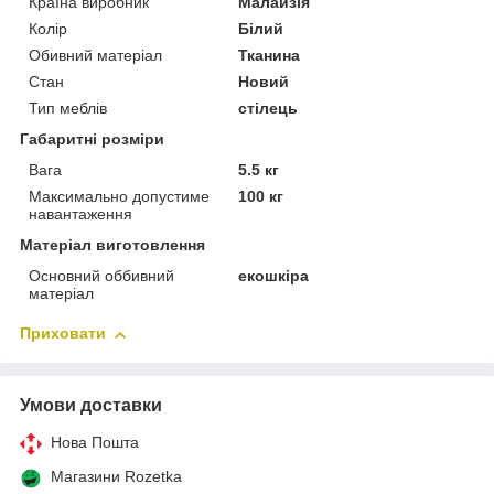
Країна виробник
Малайзія
Колір
Білий
Обивний матеріал
Тканина
Стан
Новий
Тип меблів
стілець
Габаритні розміри
Вага
5.5 кг
Максимально допустиме
100 кг
навантаження
Матеріал виготовлення
Основний оббивний
екошкіра
матеріал
Приховати
Умови доставки
Нова Пошта
Магазини Rozetka