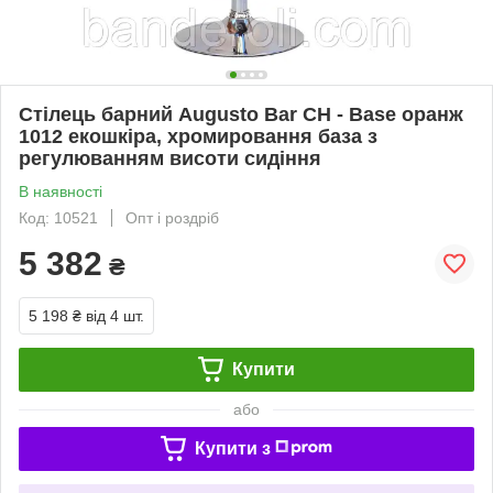
Стілець барний Augusto Bar CH - Base оранж
1012 екошкіра, хромировання база з
регулюванням висоти сидіння
В наявності
Код: 10521
Опт і роздріб
5 382
₴
5 198 ₴
від 4 шт.
Купити
або
Купити з