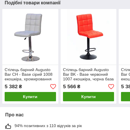
Подібні товари компанії
Стілець барний Augusto
Стілець барний Augusto
Стіл
Bar CH - Base сірий 1008
Bar BK - Base червоний
Bar 
екошкіра, хромировання
1007 екошкіра, чорна база
екош
база з регулюванням
з регулюванням висоти
база
5 382
5 566
5 3
₴
₴
висоти сидіння
сидіння
висо
Купити
Купити
Про нас
94% позитивних з 110 відгуків за рік