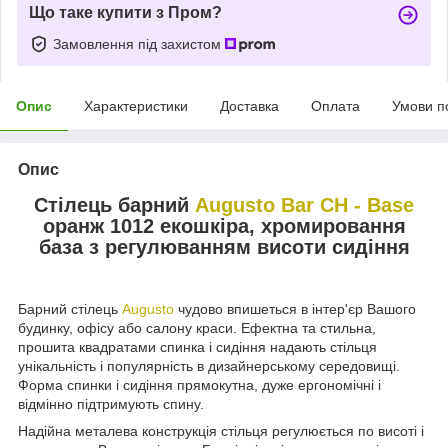
Що таке купити з Пром?
Замовлення під захистом
Опис
Характеристики
Доставка
Оплата
Умови п
Опис
Стілець барний
Augusto Bar CH - Base
оранж 1012 екошкіра, хромировання
база з регулюванням висоти сидіння
Барний стілець
Augusto
чудово впишеться в інтер'єр Вашого
будинку, офісу або салону краси. Ефектна та стильна,
прошита квадратами спинка і сидіння надають стільця
унікальність і популярність в дизайнерському середовищі.
Форма спинки і сидіння прямокутна, дуже ергономічні і
відмінно підтримують спину.
Надійна металева конструкція стільця регулюється по висоті і