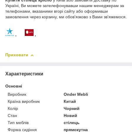
Купити стілець крісло
у Київі або замовити доставку по
Україні, Ви можете зателефонувавши нашим менеджерам за
телефонами, вказаними вгорі сайту або оформивши
замовлення через корзину, ми обов'язково з Вами зв'яжемося.
,
,
Приховати
Характеристики
Основні
Виробник
Onder Mebli
Країна виробник
Китай
Колір
Чорний
Стан
Новий
Тип меблів
стілець
Форма сидіння
прямокутна