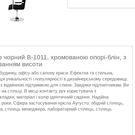
 чорний В-1011, хромованою опорі-блін, з
ванням висоти
будинку, офісу або салону краси. Ефектна та стильна,
ця унікальності і популярності в дизайнерському середовищі.
 з відмінною підтримкою для спини. Завдяки підлокітникам, Ви
а стільці. В місці контакту рук користувача з
кладки, матеріал і колір ідентичний сидіння. Надійна
 роки. Сфера застосування крісла Аугусто: обідній стілець,
ра, стілець менеджера, лабораторний стілець, стілець