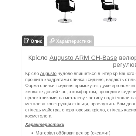
Опис
Характеристики
Крісло
Augusto ARM CH-Base
велюр
регулю
Крісло
Augusto
чудово впишеться в інтер'єр Вашого 
прошита квадратами спинка і сидіння, надають стіль
Форма спинки і сидіння прямокутні, дуже ергономічні
зможете довгий час, з комфортом, проводити сидячи н
підлокітниками, на металеву частину надіті чохли-на
металева конструкція стільця, прослужить Вам довгі
стілець майстра, операторська крісло, стілець каси
косметолога.
Характеристики
:
Матеріал оббивки: велюр (оксамит)