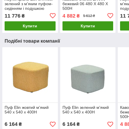
зелений з м'яким пуфом-
бежевий 06 480 Х 480 X
м'як
сидінням і подушкою
500H
под
11 776
4 882
11 
₴
₴
5 612 ₴
Купити
Купити
Подібні товари компанії
Пуф Elin жовтий м'який
Пуф Elin зелений м'який
Каво
540 x 540 x 400H
540 x 540 x 400H
беже
500
6 164
6 164
4 8
₴
₴