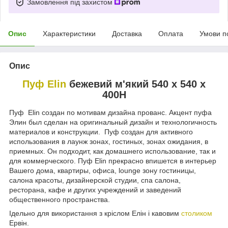
Замовлення під захистом
Опис
Характеристики
Доставка
Оплата
Умови п
Опис
Пуф
Elin
бежевий м'який 540 x 540 x
400H
Пуф Elin создан по мотивам дизайна прованс. Акцент пуфа
Элин был сделан на оригинальный дизайн и технологичность
материалов и конструкции. Пуф создан для активного
использования в лаунж зонах, гостиных, зонах ожидания, в
приемных. Он подходит, как домашнего использование, так и
для коммерческого. Пуф Elin прекрасно впишется в интерьер
Вашего дома, квартиры, офиса, lounge зону гостиницы,
салона красоты, дизайнерской студии, спа салона,
ресторана, кафе и других учреждений и заведений
общественного пространства.
Ідельно для використання з кріслом Елін і кавовим
столиком
Ервін.