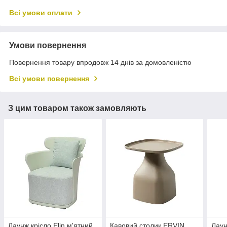
Всі умови оплати
Умови повернення
Повернення товару впродовж 14 днів за домовленістю
Всі умови повернення
З цим товаром також замовляють
Лаунж крісло Elin м'ятний
Кавовий столик ERVIN
Лаун